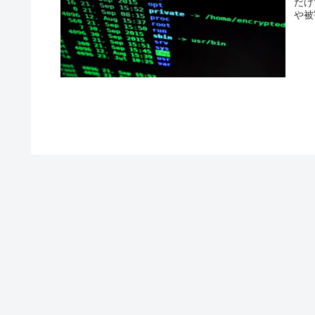
だけ
や被