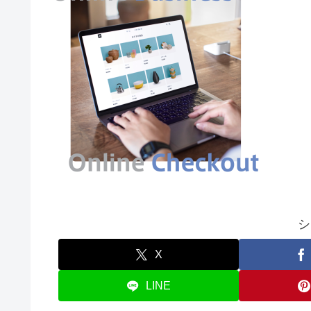
シ
X
LINE