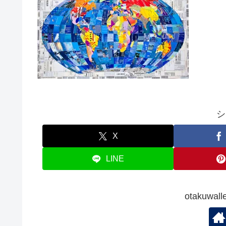
シ
X
LINE
otakuw